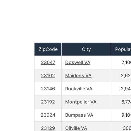
ZipCode
City
Popula
23047
Doswell VA
2,10
23102
Maidens VA
2,62
23146
Rockville VA
2,94
23192
Montpelier VA
6,77
23024
Bumpass VA
9,10
23129
Oilville VA
30