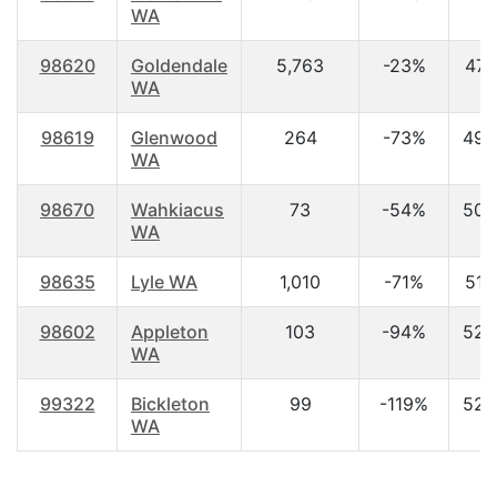
WA
98620
Goldendale
5,763
-23%
47.
WA
98619
Glenwood
264
-73%
49.
WA
98670
Wahkiacus
73
-54%
50.
WA
98635
Lyle WA
1,010
-71%
51.
98602
Appleton
103
-94%
52.
WA
99322
Bickleton
99
-119%
52.
WA