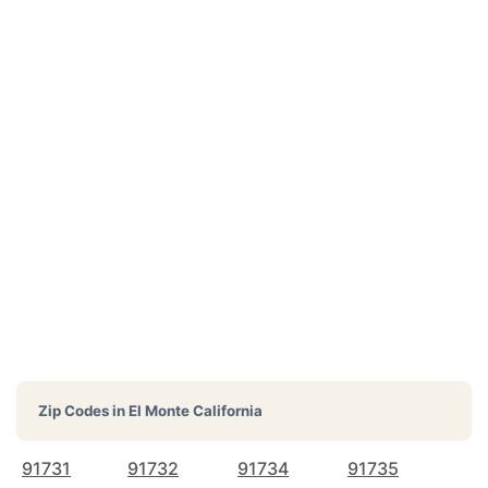
Zip Codes in
El Monte California
91731
91732
91734
91735